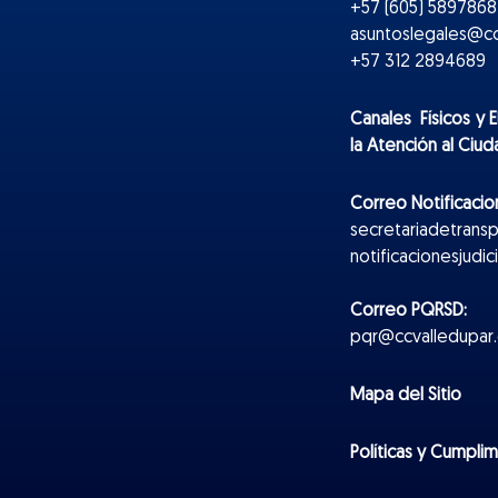
+57 (605) 5897868 
asuntoslegales@cc
+57 312 2894689
Canales Físicos y
E
la Atención al Ciu
Correo Notificacion
secretariadetrans
notificacionesjudi
Correo PQRSD:
pqr@ccvalledupar.
Mapa del Sitio
Políticas y Cumpli