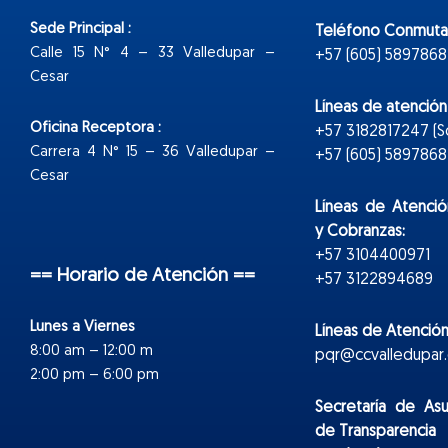
Sede Principal :
Teléfono Conmuta
Calle 15 N° 4 – 33 Valledupar –
+57 (605) 5897868
Cesar
Líneas de atenció
Oficina Receptora :
+57 3182817247 (
Carrera 4 N° 15 – 36 Valledupar –
+57 (605) 5897868 E
Cesar
Líneas de Atenció
y Cobranzas:
+57 3104400971
== Horario de Atención ==
+57 3122894689
Lunes a Viernes
Líneas de Atención
8:00 am – 12:00 m
pqr@ccvalledupar.
2:00 pm – 6:00 pm
Secretaría de As
de Transparencia