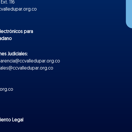
Ext. 116
valledupar.org.co
lectr
ónicos
para
dadano
es Judiciales:
parencia@ccvalledupar.org.co
ciales@ccvalledupar.org.co
org.co
miento Legal