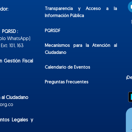
Transparencia y Acceso a la
dor:
Información Pública
PQRSDF
n PQRSD :
Solo WhatsApp)
Mecanismos para la Atención al
xt: 101, 163
Ciudadano
n Gestión Fiscal
Calendario de Eventos
¡D
Preguntas Frecuentes
 al Ciudadano
org.co
untos Legales y