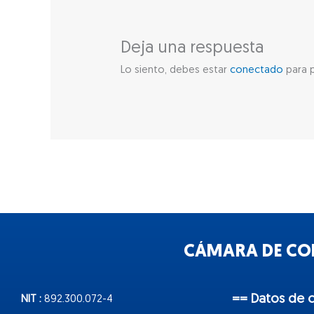
Deja una respuesta
Lo siento, debes estar
conectado
para p
CÁMARA DE COM
== Datos de 
NIT :
892.300.072-4