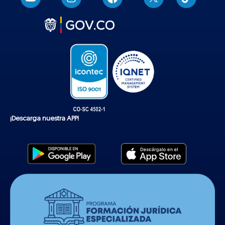
i
k
t
o
k
¡Descarga nuestra APP!