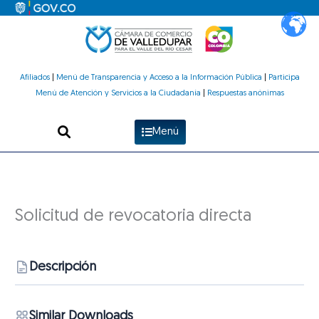
Ir
al
contenido
Afiliados
|
Menú de Transparencia y Acceso a la Información Pública
|
Participa
Menú de Atención y Servicios a la Ciudadanía
|
Respuestas anónimas
Menú
Solicitud de revocatoria directa
Descripción
Similar Downloads