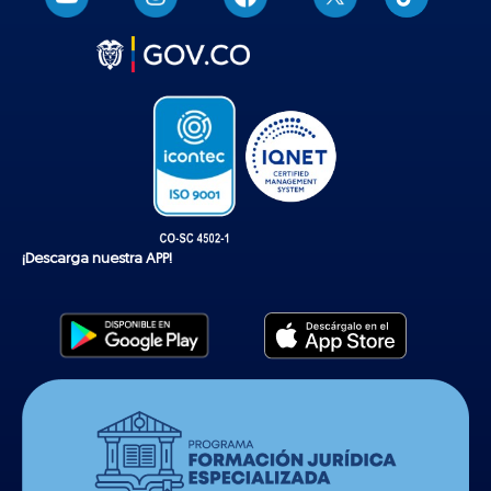
i
k
t
o
k
¡Descarga nuestra APP!