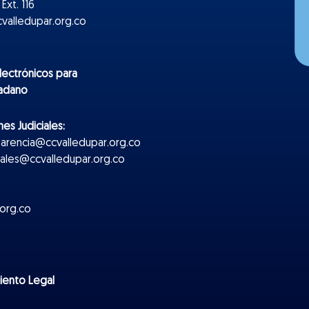
Ext. 116
valledupar.org.co
lectr
ónicos
para
dadano
es Judiciales:
parencia@ccvalledupar.org.co
ciales@ccvalledupar.org.co
org.co
miento Legal