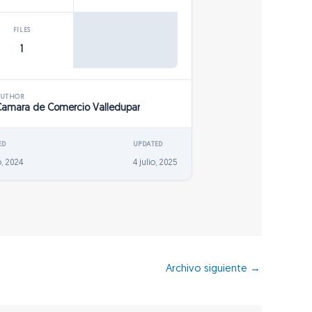
FILES
1
AUTHOR
Camara de Comercio Valledupar
ED
UPDATED
o, 2024
4 julio, 2025
Archivo siguiente
→