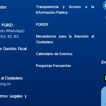
Transparencia y Acceso a la
dor:
Información Pública
PQRSDF
n PQRSD :
Solo WhatsApp)
Mecanismos para la Atención al
xt: 101, 163
Ciudadano
n Gestión Fiscal
Calendario de Eventos
¡D
Preguntas Frecuentes
 al Ciudadano
org.co
untos Legales y