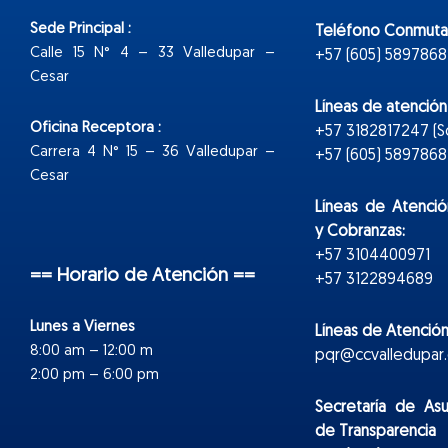
Sede Principal :
Teléfono Conmuta
Calle 15 N° 4 – 33 Valledupar –
+57 (605) 5897868
Cesar
Líneas de atenció
Oficina Receptora :
+57 3182817247 (
Carrera 4 N° 15 – 36 Valledupar –
+57 (605) 5897868 E
Cesar
Líneas de Atenció
y Cobranzas:
+57 3104400971
== Horario de Atención ==
+57 3122894689
Lunes a Viernes
Líneas de Atención
8:00 am – 12:00 m
pqr@ccvalledupar.
2:00 pm – 6:00 pm
Secretaría de As
de Transparencia