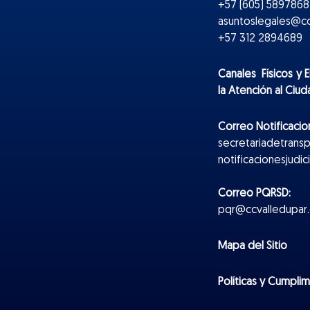
+57 (605) 5897868 
asuntoslegales@cc
+57 312 2894689
Canales Físicos y
E
la Atención al Ciu
Correo Notificacion
secretariadetrans
notificacionesjudi
Correo PQRSD:
pqr@ccvalledupar.
Mapa del Sitio
Políticas y Cumpli