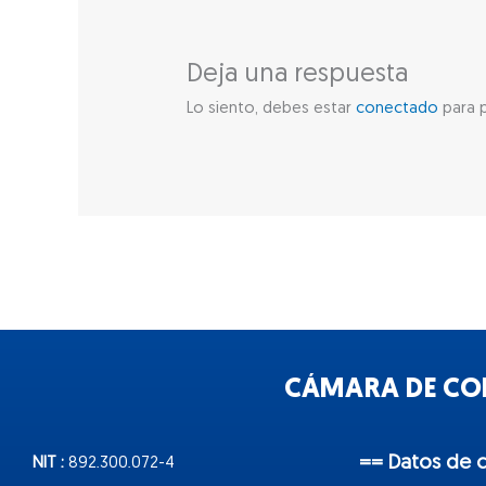
Deja una respuesta
Lo siento, debes estar
conectado
para p
CÁMARA DE COM
== Datos de 
NIT :
892.300.072-4