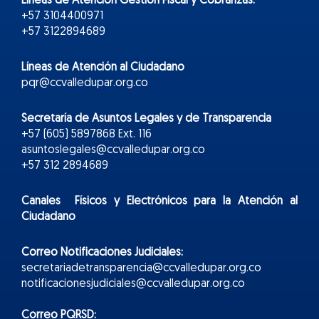
Líneas de Atención Gestión Fiscal y Cobranzas:
+57 3104400971
+57 3122894689
Líneas de Atención al Ciudadano
pqr@ccvalledupar.org.co
Secretaría de Asuntos Legales y de Transparencia
+57 (605) 5897868 Ext. 116
asuntoslegales@ccvalledupar.org.co
+57 312 2894689
Canales Físicos y
Electr
ónicos
para la Atención al
Ciudadano
Correo Notificaciones Judiciales:
secretariadetransparencia@ccvalledupar.org.co
notificacionesjudiciales@ccvalledupar.org.co
Correo PQRSD: