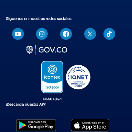
Síguenos en nuestras redes sociales
T
i
k
t
o
k
¡Descarga nuestra APP!