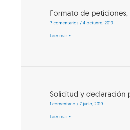
Formato
Formato de peticiones, 
de
7 comentarios
/
4 octubre, 2019
peticiones,
quejas,
Leer más »
reclamos,
sugerencias,
denuncias
y
felicitaciones
Solicitud
Solicitud y declaración 
y
1 comentario
/
7 junio, 2019
declaración
para
Leer más »
acceder
a