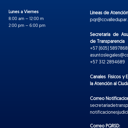
Lunes a Viernes
Líneas de Atención
8:00 am – 12:00 m
pqr@ccvalledupar.
2:00 pm – 6:00 pm
Secretaría de As
de Transparencia
+57 (605) 5897868 
asuntoslegales@cc
+57 312 2894689
Canales Físicos y
E
la Atención al Ciu
Correo Notificacion
secretariadetrans
notificacionesjudi
Correo PQRSD: