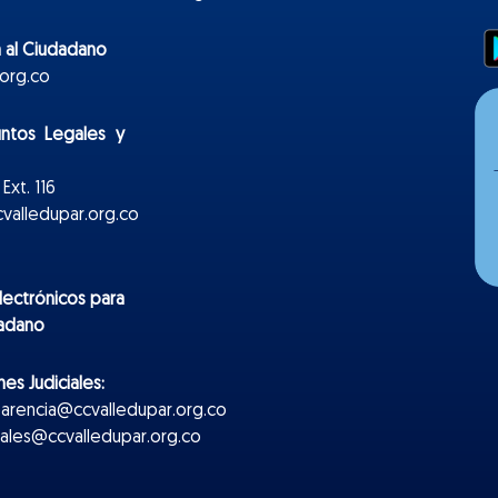
 al Ciudadano
org.co
untos Legales y
Ext. 116
valledupar.org.co
lectr
ónicos
para
dadano
es Judiciales:
parencia@ccvalledupar.org.co
ciales@ccvalledupar.org.co