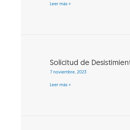
de
Leer más »
entrega
de
libros
Solicitud
Solicitud de Desistimien
de
7 noviembre, 2023
Desistimiento
Leer más »