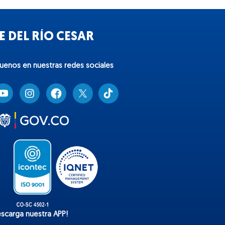
 DEL RÍO CESAR
guenos en nuestras redes sociales
T
i
k
t
o
k
escarga nuestra APP!