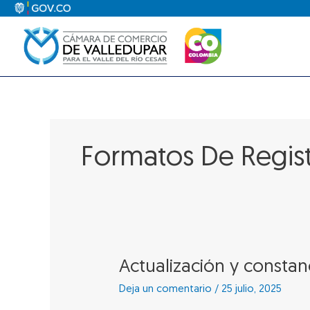
Ir
al
contenido
Formatos De Regist
Actualización
Actualización y constan
y
Deja un comentario
/
25 julio, 2025
constancia