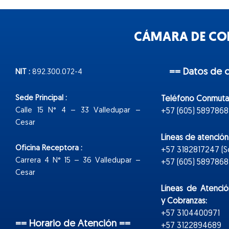
CÁMARA DE COM
== Datos de 
NIT :
892.300.072-4
Sede Principal :
Teléfono Conmuta
Calle 15 N° 4 – 33 Valledupar –
+57 (605) 5897868
Cesar
Líneas de atenció
Oficina Receptora :
+57 3182817247 (
Carrera 4 N° 15 – 36 Valledupar –
+57 (605) 5897868 E
Cesar
Líneas de Atenció
y Cobranzas:
+57 3104400971
== Horario de Atención ==
+57 3122894689