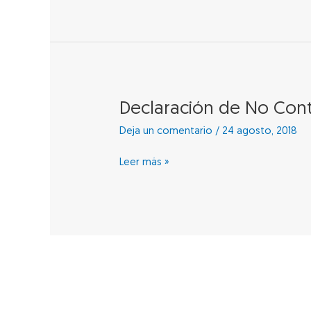
los
Beneficios
de
la
Ley
1780
Declaración
Declaración de No Cont
de
de
2016
Deja un comentario
/
24 agosto, 2018
No
Controlante
Leer más »