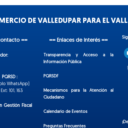
ERCIO DE VALLEDUPAR PARA EL VALLE
Sí
contacto ==
== Enlaces de interés ==
Transparencia y Acceso a la
dor:
Información Pública
PQRSDF
n PQRSD :
Solo WhatsApp)
Mecanismos para la Atención al
xt: 101, 163
Ciudadano
n Gestión Fiscal
Calendario de Eventos
¡D
Preguntas Frecuentes