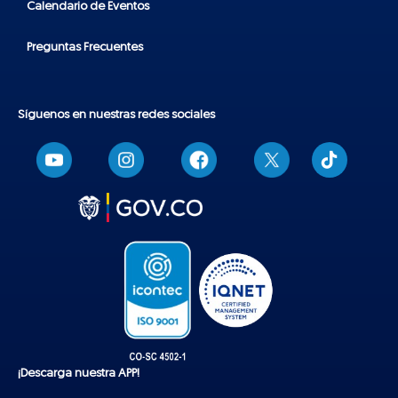
Calendario de Eventos
Preguntas Frecuentes
Síguenos en nuestras redes sociales
T
i
k
t
o
k
¡Descarga nuestra APP!