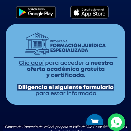
Cámara de Comercio de Valledupar para el Valle del Río Cesar ©®™ | Todos los