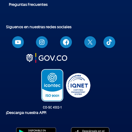
Preguntas Frecuentes
Síguenos en nuestras redes sociales
T
i
k
t
o
k
¡Descarga nuestra APP!