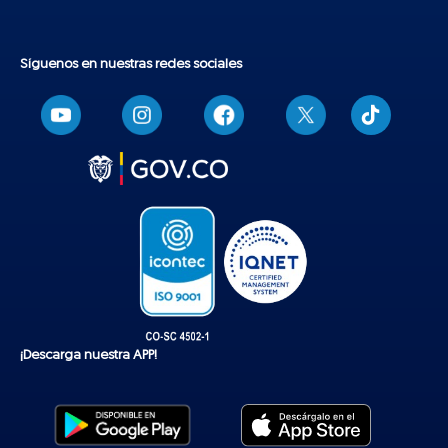
Síguenos en nuestras redes sociales
T
i
k
t
o
k
¡Descarga nuestra APP!