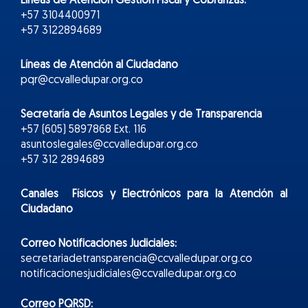
Líneas de Atención Gestión Fiscal y Cobranzas:
+57 3104400971
+57 3122894689
Líneas de Atención al Ciudadano
pqr@ccvalledupar.org.co
Secretaría de Asuntos Legales y de Transparencia
+57 (605) 5897868 Ext. 116
asuntoslegales@ccvalledupar.org.co
+57 312 2894689
Canales Físicos y
Electr
ónicos
para la Atención al
Ciudadano
Correo Notificaciones Judiciales:
secretariadetransparencia@ccvalledupar.org.co
notificacionesjudiciales@ccvalledupar.org.co
Correo PQRSD: