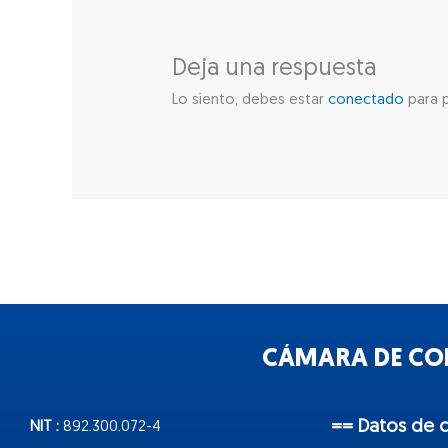
Deja una respuesta
Lo siento, debes estar
conectado
para p
CÁMARA DE COM
== Datos de 
NIT :
892.300.072-4