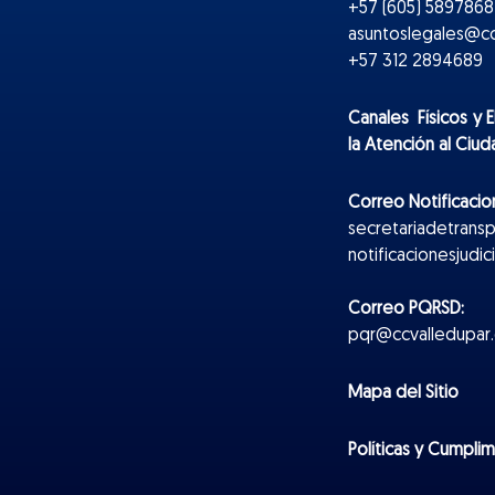
+57 (605) 5897868 
asuntoslegales@cc
+57 312 2894689
Canales Físicos y
E
la Atención al Ciu
Correo Notificacion
secretariadetrans
notificacionesjudi
Correo PQRSD:
pqr@ccvalledupar.
Mapa del Sitio
Políticas y Cumpli