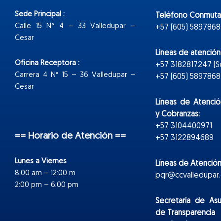
Sede Principal :
Teléfono Conmuta
Calle 15 N° 4 – 33 Valledupar –
+57 (605) 5897868
Cesar
Líneas de atenció
Oficina Receptora :
+57 3182817247 (
Carrera 4 N° 15 – 36 Valledupar –
+57 (605) 5897868 E
Cesar
Líneas de Atenció
y Cobranzas:
+57 3104400971
== Horario de Atención ==
+57 3122894689
Lunes a Viernes
Líneas de Atención
8:00 am – 12:00 m
pqr@ccvalledupar.
2:00 pm – 6:00 pm
Secretaría de As
de Transparencia