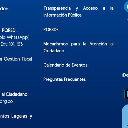
Transparencia y Acceso a la
dor:
Información Pública
PQRSDF
n PQRSD :
Solo WhatsApp)
Mecanismos para la Atención al
xt: 101, 163
Ciudadano
n Gestión Fiscal
Calendario de Eventos
¡D
Preguntas Frecuentes
 al Ciudadano
org.co
untos Legales y