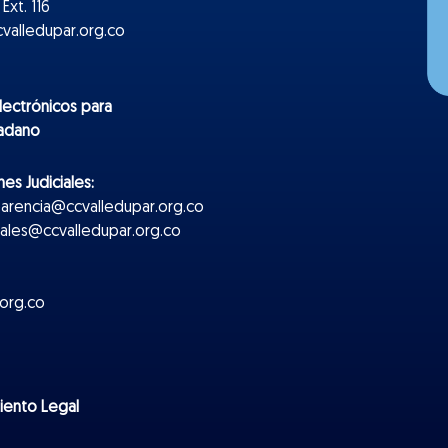
Ext. 116
valledupar.org.co
lectr
ónicos
para
dadano
es Judiciales:
parencia@ccvalledupar.org.co
ciales@ccvalledupar.org.co
org.co
miento Legal