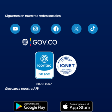
Síguenos en nuestras redes sociales
T
i
k
t
o
k
¡Descarga nuestra APP!