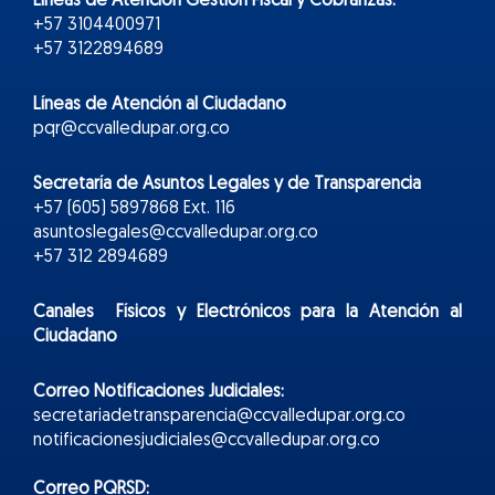
Líneas de Atención Gestión Fiscal y Cobranzas:
+57 3104400971
+57 3122894689
Líneas de Atención al Ciudadano
pqr@ccvalledupar.org.co
Secretaría de Asuntos Legales y de Transparencia
+57 (605) 5897868 Ext. 116
asuntoslegales@ccvalledupar.org.co
+57 312 2894689
Canales Físicos y
Electr
ónicos
para la Atención al
Ciudadano
Correo Notificaciones Judiciales:
secretariadetransparencia@ccvalledupar.org.co
notificacionesjudiciales@ccvalledupar.org.co
Correo PQRSD: