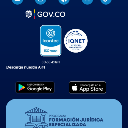
i
k
t
o
k
¡Descarga nuestra APP!