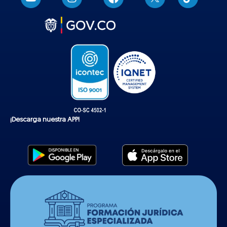
i
k
t
o
k
¡Descarga nuestra APP!