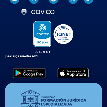
i
k
t
o
k
¡Descarga nuestra APP!