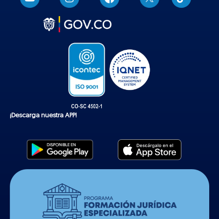
i
k
t
o
k
¡Descarga nuestra APP!