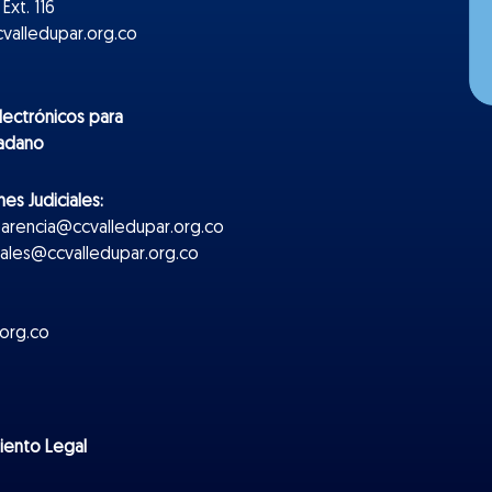
Ext. 116
valledupar.org.co
lectr
ónicos
para
dadano
es Judiciales:
parencia@ccvalledupar.org.co
ciales@ccvalledupar.org.co
org.co
miento Legal