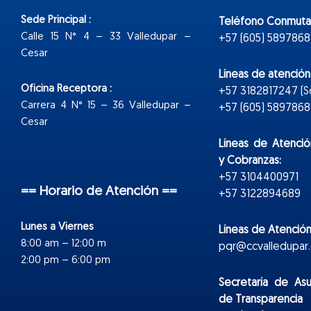
Sede Principal :
Teléfono Conmuta
Calle 15 N° 4 – 33 Valledupar –
+57 (605) 5897868
Cesar
Líneas de atenció
Oficina Receptora :
+57 3182817247 (
Carrera 4 N° 15 – 36 Valledupar –
+57 (605) 5897868 E
Cesar
Líneas de Atenció
y Cobranzas:
+57 3104400971
== Horario de Atención ==
+57 3122894689
Lunes a Viernes
Líneas de Atención
8:00 am – 12:00 m
pqr@ccvalledupar.
2:00 pm – 6:00 pm
Secretaría de As
de Transparencia