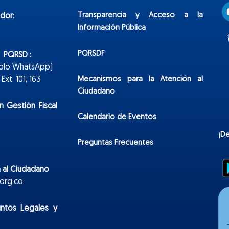
Transparencia y Acceso a la
dor:
Información Pública
PQRSDF
n PQRSD :
Solo WhatsApp)
Mecanismos para la Atención al
xt: 101, 163
Ciudadano
n Gestión Fiscal
Calendario de Eventos
¡D
Preguntas Frecuentes
 al Ciudadano
org.co
untos Legales y