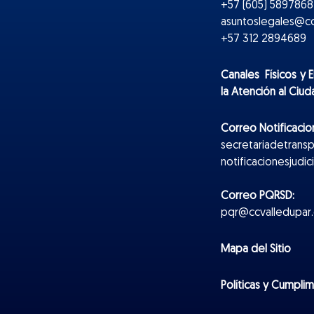
+57 (605) 5897868 
asuntoslegales@cc
+57 312 2894689
Canales Físicos y
E
la Atención al Ciu
Correo Notificacion
secretariadetrans
notificacionesjudi
Correo PQRSD:
pqr@ccvalledupar.
Mapa del Sitio
Políticas y Cumpli