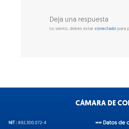
Deja una respuesta
Lo siento, debes estar
conectado
para p
CÁMARA DE COM
== Datos de 
NIT :
892.300.072-4