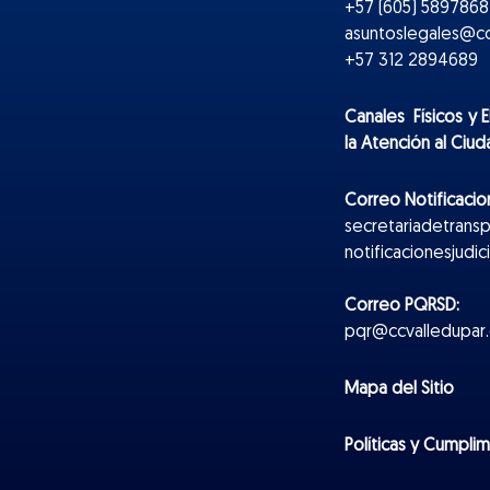
+57 (605) 5897868 
asuntoslegales@cc
+57 312 2894689
Canales Físicos y
E
la Atención al Ciu
Correo Notificacion
secretariadetrans
notificacionesjudi
Correo PQRSD:
pqr@ccvalledupar.
Mapa del Sitio
Políticas y Cumpli