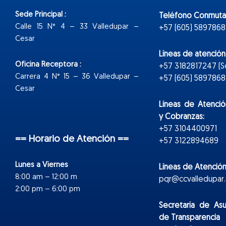
Sede Principal :
Teléfono Conmuta
Calle 15 N° 4 – 33 Valledupar –
+57 (605) 5897868
Cesar
Líneas de atenció
Oficina Receptora :
+57 3182817247 (
Carrera 4 N° 15 – 36 Valledupar –
+57 (605) 5897868 E
Cesar
Líneas de Atenció
y Cobranzas:
+57 3104400971
== Horario de Atención ==
+57 3122894689
Lunes a Viernes
Líneas de Atención
8:00 am – 12:00 m
pqr@ccvalledupar.
2:00 pm – 6:00 pm
Secretaría de As
de Transparencia