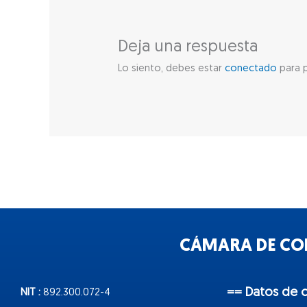
Deja una respuesta
Lo siento, debes estar
conectado
para p
CÁMARA DE COM
== Datos de 
NIT :
892.300.072-4