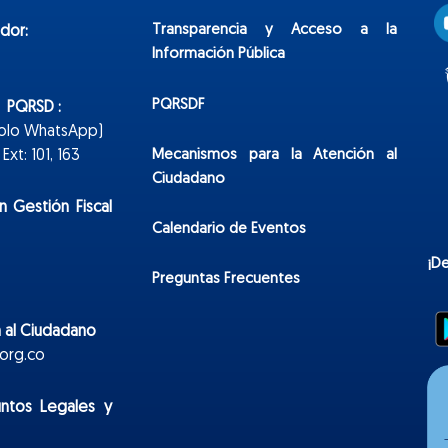
Transparencia y Acceso a la
dor:
Información Pública
PQRSDF
n PQRSD :
Solo WhatsApp)
Mecanismos para la Atención al
xt: 101, 163
Ciudadano
n Gestión Fiscal
Calendario de Eventos
¡D
Preguntas Frecuentes
 al Ciudadano
org.co
untos Legales y