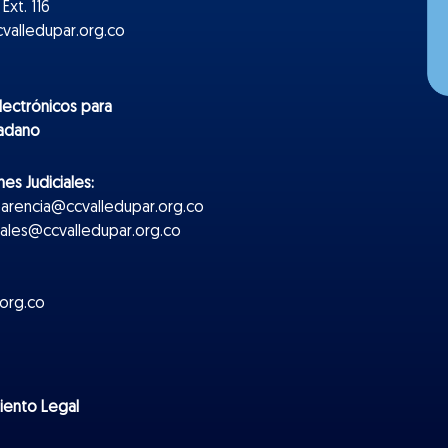
Ext. 116
valledupar.org.co
lectr
ónicos
para
dadano
es Judiciales:
parencia@ccvalledupar.org.co
ciales@ccvalledupar.org.co
org.co
miento Legal