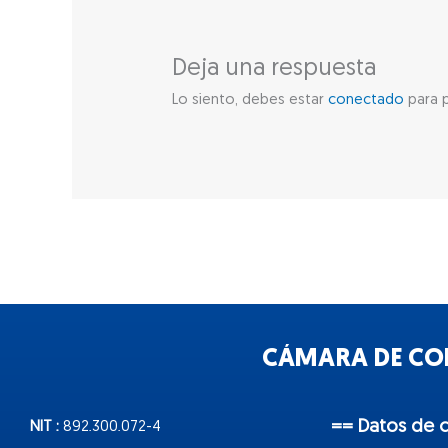
Deja una respuesta
Lo siento, debes estar
conectado
para p
CÁMARA DE COM
== Datos de 
NIT :
892.300.072-4