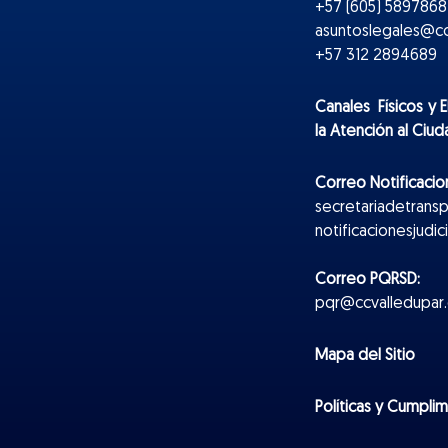
+57 (605) 5897868 
asuntoslegales@cc
+57 312 2894689
Canales Físicos y
E
la Atención al Ciu
Correo Notificacion
secretariadetrans
notificacionesjudi
Correo PQRSD:
pqr@ccvalledupar.
Mapa del Sitio
Políticas y Cumpli