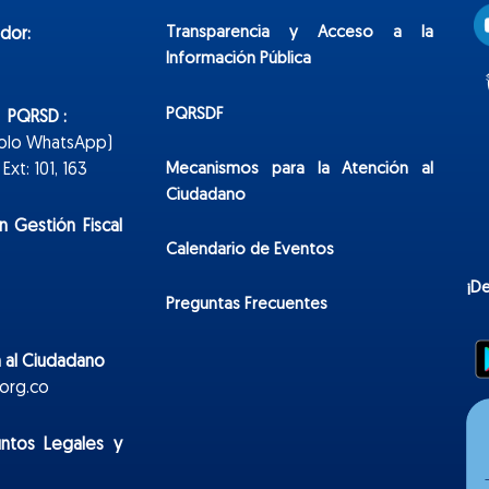
Transparencia y Acceso a la
dor:
Información Pública
PQRSDF
n PQRSD :
Solo WhatsApp)
Mecanismos para la Atención al
xt: 101, 163
Ciudadano
n Gestión Fiscal
Calendario de Eventos
¡D
Preguntas Frecuentes
 al Ciudadano
org.co
untos Legales y