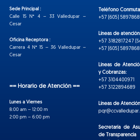
Sede Principal :
Teléfono Conmuta
Calle 15 N° 4 – 33 Valledupar –
+57 (605) 5897868
Cesar
Líneas de atenció
Oficina Receptora :
+57 3182817247 (
Carrera 4 N° 15 – 36 Valledupar –
+57 (605) 5897868 E
Cesar
Líneas de Atenció
y Cobranzas:
+57 3104400971
== Horario de Atención ==
+57 3122894689
Lunes a Viernes
Líneas de Atención
8:00 am – 12:00 m
pqr@ccvalledupar.
2:00 pm – 6:00 pm
Secretaría de As
de Transparencia