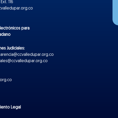
Ext. 116
valledupar.org.co
lectr
ónicos
para
dadano
es Judiciales:
parencia@ccvalledupar.org.co
ciales@ccvalledupar.org.co
org.co
miento Legal