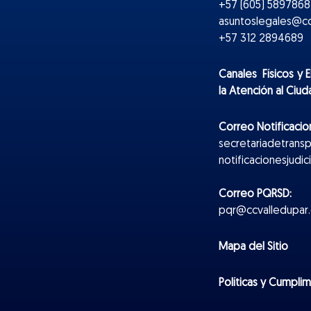
+57 (605) 5897868 
asuntoslegales@cc
+57 312 2894689
Canales Físicos y
E
la Atención al Ciu
Correo Notificacion
secretariadetrans
notificacionesjudi
Correo PQRSD:
pqr@ccvalledupar.
Mapa del Sitio
Políticas y Cumpli