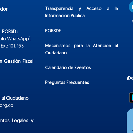
Transparencia y Acceso a la
dor:
Información Pública
PQRSDF
n PQRSD :
Solo WhatsApp)
Mecanismos para la Atención al
xt: 101, 163
Ciudadano
n Gestión Fiscal
Calendario de Eventos
¡D
Preguntas Frecuentes
 al Ciudadano
org.co
untos Legales y