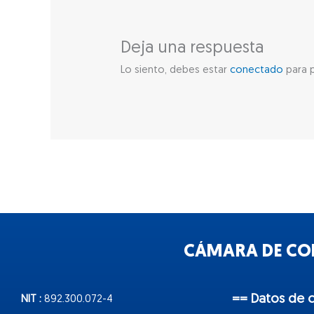
Deja una respuesta
Lo siento, debes estar
conectado
para p
CÁMARA DE COM
== Datos de 
NIT :
892.300.072-4