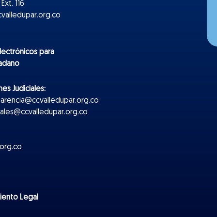
Ext. 116
valledupar.org.co
lectr
ónicos
para
dadano
es Judiciales:
parencia@ccvalledupar.org.co
ciales@ccvalledupar.org.co
org.co
miento Legal