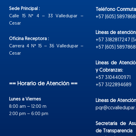
Sede Principal :
Teléfono Conmuta
Calle 15 N° 4 – 33 Valledupar –
+57 (605) 5897868
Cesar
Líneas de atenció
Oficina Receptora :
+57 3182817247 (
Carrera 4 N° 15 – 36 Valledupar –
+57 (605) 5897868 E
Cesar
Líneas de Atenció
y Cobranzas:
+57 3104400971
== Horario de Atención ==
+57 3122894689
Lunes a Viernes
Líneas de Atención
8:00 am – 12:00 m
pqr@ccvalledupar.
2:00 pm – 6:00 pm
Secretaría de As
de Transparencia