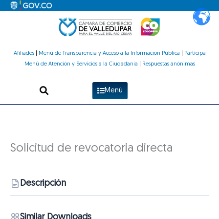
Ir
al
contenido
Afiliados
|
Menú de Transparencia y Acceso a la Información Pública
|
Participa
Menú de Atención y Servicios a la Ciudadanía
|
Respuestas anónimas
Menú
Solicitud de revocatoria directa
Descripción
Similar Downloads