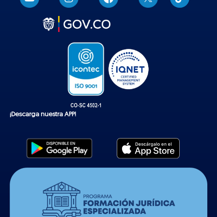
i
k
t
o
k
¡Descarga nuestra APP!