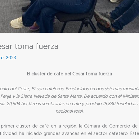
Cesar toma fuerza
re, 2023
El clúster de café del Cesar toma fuerza
ento del Cesar, 19 son cafeteros. Producidos en dos sistemas montaño
l Perijá y la Sierra Nevada de Santa Marta. De acuerdo con el Ministeri
nía 20,604 hectáreas sembradas en café y produjo 15,830 toneladas 
nacional total.
primer clúster de café en la región, la Cámara de Comercio de V
tividad, ha iniciado grandes avances en el sector cafetero. Este