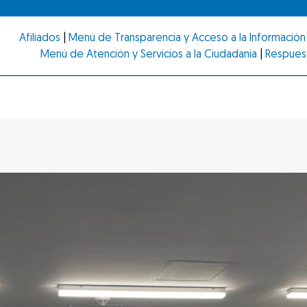
Afiliados
|
Menú de Transparencia y Acceso a la Información 
Menú de Atención y Servicios a la Ciudadanía
|
Respues