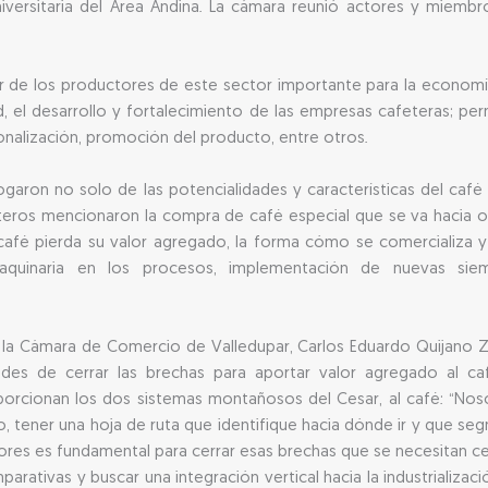
versitaria del Área Andina. La cámara reunió actores y miembr
r de los productores de este sector importante para la economía
, el desarrollo y fortalecimiento de las empresas cafeteras; pe
ionalización, promoción del producto, entre otros.
ogaron no solo de las potencialidades y características del café
feteros mencionaron la compra de café especial que se va hacia o
afé pierda su valor agregado, la forma cómo se comercializa y 
y maquinaria en los procesos, implementación de nuevas s
 la Cámara de Comercio de Valledupar, Carlos Eduardo Quijano Zeq
dades de cerrar las brechas para aportar valor agregado al c
orcionan los dos sistemas montañosos del Cesar, al café: “No
orio, tener una hoja de ruta que identifique hacia dónde ir y que 
tores es fundamental para cerrar esas brechas que se necesitan cer
ativas y buscar una integración vertical hacia la industrializaci