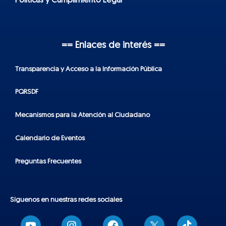
Políticas y Cumplimiento Legal
== Enlaces de interés ==
Transparencia y Acceso a la Información Pública
PQRSDF
Mecanismos para la Atención al Ciudadano
Calendario de Eventos
Preguntas Frecuentes
Síguenos en nuestras redes sociales
T