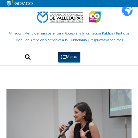
Ir
al
contenido
Afiliados
|
Menú de Transparencia y Acceso a la Información Pública
|
Participa
Menú de Atención y Servicios a la Ciudadanía
|
Respuestas anónimas
Menú