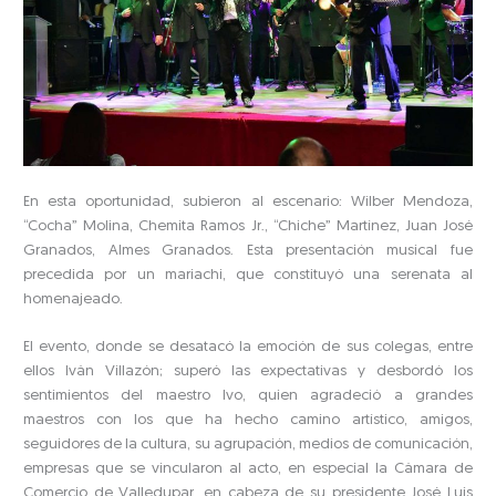
En esta oportunidad, subieron al escenario: Wilber Mendoza,
“Cocha” Molina, Chemita Ramos Jr., “Chiche” Martínez, Juan José
Granados, Almes Granados. Esta presentación musical fue
precedida por un mariachi, que constituyó una serenata al
homenajeado.
El evento, donde se desatacó la emoción de sus colegas, entre
ellos Iván Villazón; superó las expectativas y desbordó los
sentimientos del maestro Ivo, quien agradeció a grandes
maestros con los que ha hecho camino artístico, amigos,
seguidores de la cultura, su agrupación, medios de comunicación,
empresas que se vincularon al acto, en especial la Cámara de
Comercio de Valledupar, en cabeza de su presidente José Luis