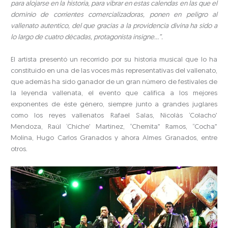
para alojarse en la historia, para vibrar en estas calendas en las que el
dominio de corrientes comercializadoras, ponen en peligro al
vallenato autentico, del que gracias a la providencia divina ha sido a
lo largo de cuatro décadas, protagonista insigne…”.
El artista presentó un recorrido por su historia musical que lo ha
constituido en una de las voces más representativas del vallenato,
que además ha sido ganador de un gran número de festivales de
la leyenda vallenata, el evento que califica a los mejores
exponentes de éste género, siempre junto a grandes juglares
como los reyes vallenatos Rafael Salas, Nicolás ‘Colacho’
Mendoza, Raúl ‘Chiche’ Martínez, “Chemita” Ramos, “Cocha”
Molina, Hugo Carlos Granados y ahora Almes Granados, entre
otros.