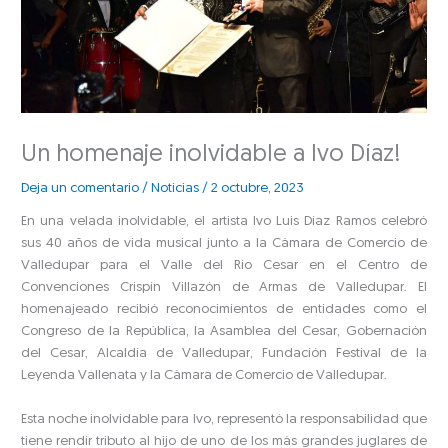
Un homenaje inolvidable a Ivo Díaz!
Deja un comentario
/
Noticias
/
2 octubre, 2023
En una velada inolvidable, el artista Ivo Luis Díaz Ramos celebró
sus 40 años de vida musical junto a la Cámara de Comercio de
Valledupar para el Valle del Río Cesar en el Centro de
Convenciones Crispín Villazón de Armas de Valledupar. El
homenajeado recibió reconocimientos de entidades como el
Congreso de la República, la Asamblea del Cesar, Gobernación
del Cesar, Alcaldía de Valledupar, Fundación Festival de la
Leyenda Vallenata y la Cámara de Comercio de Valledupar.
Esta noche inolvidable para Ivo, representó la responsabilidad que
tiene rendir tributo al hijo de uno de los más grandes juglares de