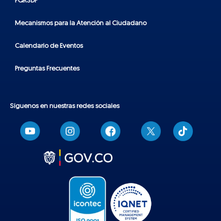
PQRSDF
Mecanismos para la Atención al Ciudadano
Calendario de Eventos
Preguntas Frecuentes
Síguenos en nuestras redes sociales
T
i
k
t
o
k