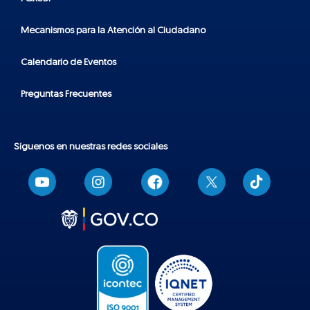
Mecanismos para la Atención al Ciudadano
Calendario de Eventos
Preguntas Frecuentes
Síguenos en nuestras redes sociales
T
i
k
t
o
k