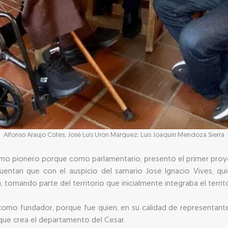
Alfonso Araujo Cotes; José Luis Urón Márquez; Luis Joaquín Mendoza Sierra
mo pionero porque como parlamentario, presentó el primer pro
uentan que con el auspicio del samario José Ignacio Vives, q
 tomando parte del territorio que inicialmente integraba el terri
omo fundador, porque fue quien, en su calidad de representant
 que crea el departamento del Cesar.