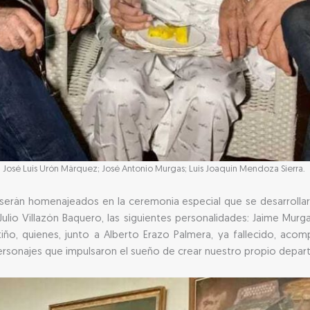
José Luis Urón Márquez; José Antonio Murgas; Luis Joaquín Mendoza Sierra.
serán homenajeados en la ceremonia especial que se desarrollar
ulio Villazón Baquero, las siguientes personalidades: Jaime Murga
tiño, quienes, junto a Alberto Erazo Palmera, ya fallecido, ac
e personajes que impulsaron el sueño de crear nuestro propio dep