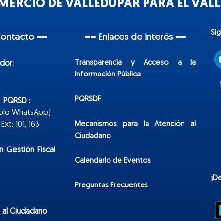
ERCIO DE VALLEDUPAR PARA EL VALLE
Sí
contacto ==
== Enlaces de interés ==
Transparencia y Acceso a la
dor:
Información Pública
PQRSDF
n PQRSD :
Solo WhatsApp)
Mecanismos para la Atención al
xt: 101, 163
Ciudadano
n Gestión Fiscal
Calendario de Eventos
¡D
Preguntas Frecuentes
 al Ciudadano