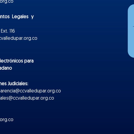
org.co
untos Legales y
Ext. 116
valledupar.org.co
lectr
ónicos
para
dadano
es Judiciales:
parencia@ccvalledupar.org.co
ciales@ccvalledupar.org.co
org.co