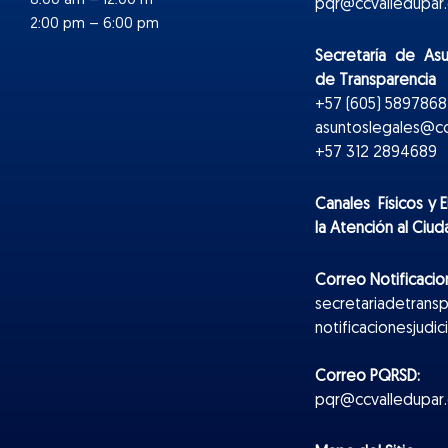
8:00 am – 12:00 m
pqr@ccvalledupar.
2:00 pm – 6:00 pm
Secretaría de As
de Transparencia
+57 (605) 5897868 
asuntoslegales@cc
+57 312 2894689
Canales Físicos y
E
la Atención al Ciu
Correo Notificacion
secretariadetrans
notificacionesjudi
Correo PQRSD:
pqr@ccvalledupar.