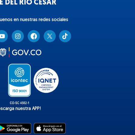
 DEL RÍO CESAR
guenos en nuestras redes sociales
T
i
k
t
o
k
escarga nuestra APP!