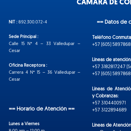
CÁMARA DE COM
== Datos de 
NIT :
892.300.072-4
Sede Principal :
Teléfono Conmuta
Calle 15 N° 4 – 33 Valledupar –
+57 (605) 5897868
Cesar
Líneas de atenció
Oficina Receptora :
+57 3182817247 (
Carrera 4 N° 15 – 36 Valledupar –
+57 (605) 5897868 E
Cesar
Líneas de Atenció
y Cobranzas:
+57 3104400971
== Horario de Atención ==
+57 3122894689
Lunes a Viernes
Líneas de Atención