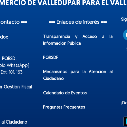
ERCIO DE VALLEDUPAR PARA EL VALLE
Sí
contacto ==
== Enlaces de interés ==
Transparencia y Acceso a la
dor:
Información Pública
PQRSDF
n PQRSD :
Solo WhatsApp)
Mecanismos para la Atención al
xt: 101, 163
Ciudadano
n Gestión Fiscal
Calendario de Eventos
¡D
Preguntas Frecuentes
 al Ciudadano