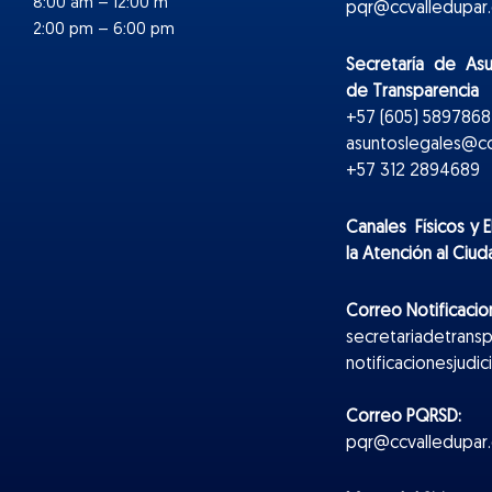
8:00 am – 12:00 m
pqr@ccvalledupar.
2:00 pm – 6:00 pm
Secretaría de As
de Transparencia
+57 (605) 5897868 
asuntoslegales@cc
+57 312 2894689
Canales Físicos y
E
la Atención al Ciu
Correo Notificacion
secretariadetrans
notificacionesjudi
Correo PQRSD:
pqr@ccvalledupar.