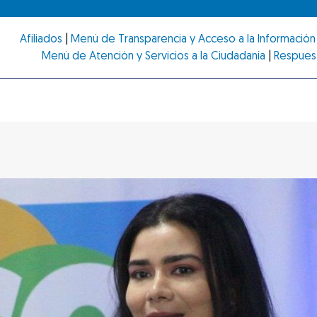
Afiliados
|
Menú de Transparencia y Acceso a la Información 
Menú de Atención y Servicios a la Ciudadanía
|
Respues