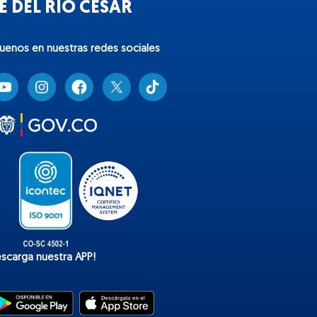
 DEL RÍO CESAR
guenos en nuestras redes sociales
T
i
k
t
o
k
escarga nuestra APP!