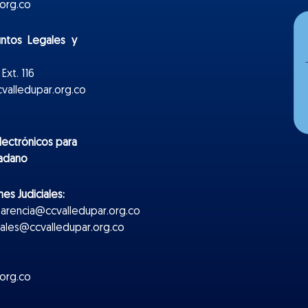
org.co
untos Legales y
Ext. 116
valledupar.org.co
lectr
ónicos
para
dadano
es Judiciales:
parencia@ccvalledupar.org.co
ciales@ccvalledupar.org.co
org.co