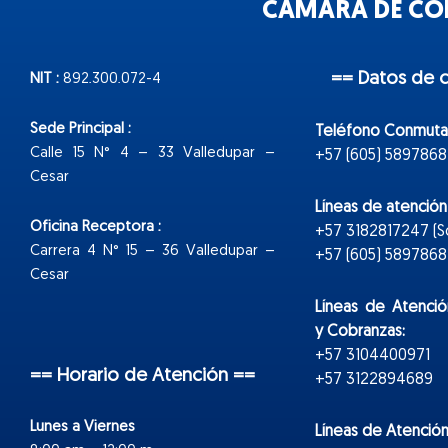
CÁMARA DE COM
== Datos de 
NIT :
892.300.072-4
Sede Principal :
Teléfono Conmuta
Calle 15 N° 4 – 33 Valledupar –
+57 (605) 5897868
Cesar
Líneas de atenció
Oficina Receptora :
+57 3182817247 (
Carrera 4 N° 15 – 36 Valledupar –
+57 (605) 5897868 E
Cesar
Líneas de Atenció
y Cobranzas:
+57 3104400971
== Horario de Atención ==
+57 3122894689
Lunes a Viernes
Líneas de Atención