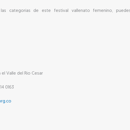
n las categorías de este festival vallenato femenino, puedes
l Valle del Río Cesar
14 0163
org.co