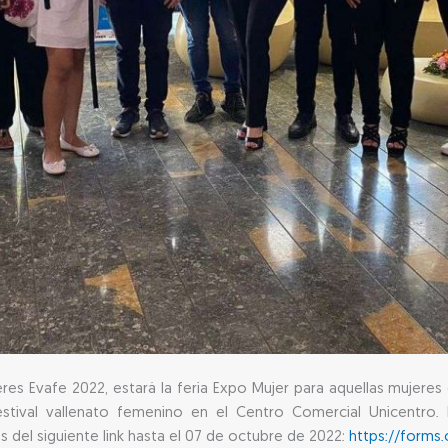
res Evafe 2022, estará la feria Expo Mujer para aquellas mujere
stival vallenato femenino en el Centro Comercial Unicentro. L
del siguiente link hasta el 07 de octubre de 2022:
https://forms