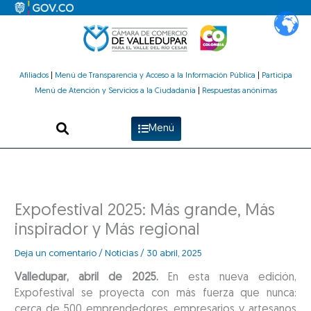
Ir
al
contenido
Afiliados
|
Menú de Transparencia y Acceso a la Información Pública
|
Participa
Menú de Atención y Servicios a la Ciudadanía
|
Respuestas anónimas
Menú
Expofestival 2025: Más grande, Más
inspirador y Más regional
Deja un comentario
/
Noticias
/
30 abril, 2025
Valledupar, abril de 2025.
En esta nueva edición,
Expofestival se proyecta con más fuerza que nunca:
cerca de 500 emprendedores, empresarios y artesanos