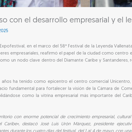
o con el desarrollo empresarial y el l
2025
 Expofestival, en el marco del 58° Festival de la Leyenda Vallen
deres empresariales, reafirmó el papel de la ciudad como centro e
a como un nodo clave dentro del Diamante Caribe y Santanderes, 
co años ha tenido como epicentro el centro comercial Unicentro,
spacio fundamental para fortalecer la visión de la Cámara de C
olidándose como la vitrina empresarial más importante del Car
ritorio con enorme potencial de crecimiento empresarial, cultura
n el Caribe», destacó José Luis Urón Márquez, presidente eje
tes durante los cuatro días del festival, del 1 al 4 de mayo, con 