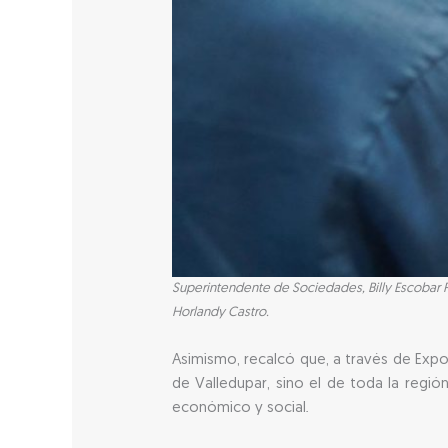
Superintendente de Sociedades, Billy Escobar 
Horlandy Castro.
Asimismo, recalcó que, a través de Expof
de Valledupar, sino el de toda la regi
económico y social.