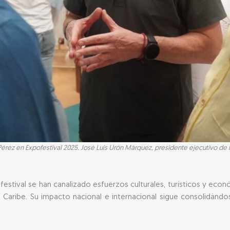
Pérez en Expofestival 2025. José Luis Urón Márquez, presidente ejecutivo d
estival se han canalizado esfuerzos culturales, turísticos y eco
ón Caribe. Su impacto nacional e internacional sigue consolidánd