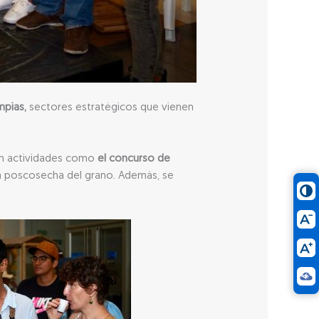
mpias,
sectores estratégicos que vienen
 en actividades como
el concurso de
la poscosecha del grano. Además, se