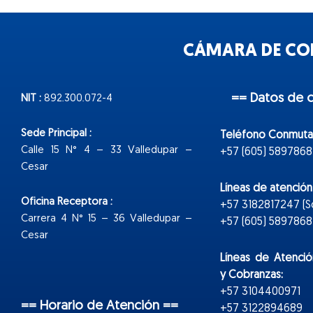
CÁMARA DE COM
== Datos de 
NIT :
892.300.072-4
Sede Principal :
Teléfono Conmuta
Calle 15 N° 4 – 33 Valledupar –
+57 (605) 5897868
Cesar
Líneas de atenció
Oficina Receptora :
+57 3182817247 (
Carrera 4 N° 15 – 36 Valledupar –
+57 (605) 5897868 E
Cesar
Líneas de Atenció
y Cobranzas:
+57 3104400971
== Horario de Atención ==
+57 3122894689