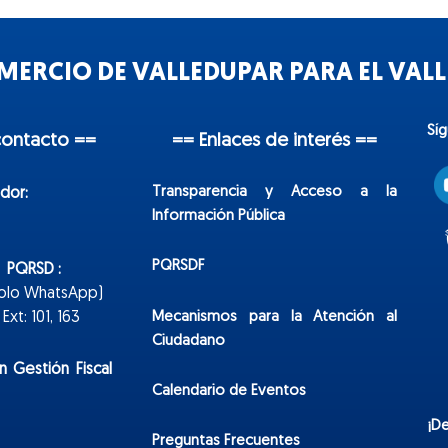
ERCIO DE VALLEDUPAR PARA EL VALLE
Sí
contacto ==
== Enlaces de interés ==
Transparencia y Acceso a la
dor:
Información Pública
PQRSDF
n PQRSD :
Solo WhatsApp)
Mecanismos para la Atención al
xt: 101, 163
Ciudadano
n Gestión Fiscal
Calendario de Eventos
¡D
Preguntas Frecuentes