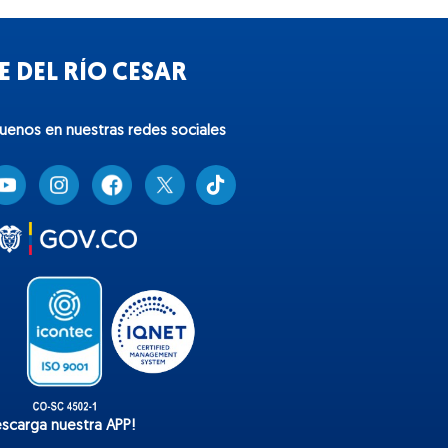
 DEL RÍO CESAR
guenos en nuestras redes sociales
T
i
k
t
o
k
escarga nuestra APP!