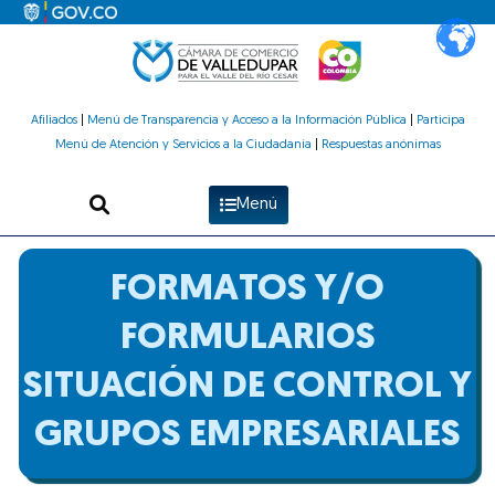
Ir
al
contenido
Afiliados
|
Menú de Transparencia y Acceso a la Información Pública
|
Participa
Menú de Atención y Servicios a la Ciudadanía
|
Respuestas anónimas
Menú
FORMATOS Y/O
FORMULARIOS
SITUACIÓN DE CONTROL Y
GRUPOS EMPRESARIALES