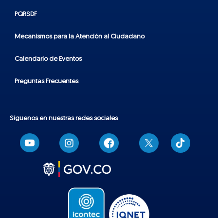
PQRSDF
Mecanismos para la Atención al Ciudadano
Calendario de Eventos
Preguntas Frecuentes
Síguenos en nuestras redes sociales
T
i
k
t
o
k