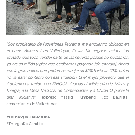
“Soy propietario de Provisiones Teurama, me encuentro ubicado en
el barrio Álamos I en Valledupar, Cesar. Mi negocio estaba tan
azotado que tocó vender parte de las neveras porque no podíamos,
ya era un millón y pico que estábamos pagando (de energía). Ahora
con la gran noticia que podemos rebajar un 50% hasta un 70%, quién
no va estar contento con esa situación. Es el mejor proyecto que el
Gobierno ha tenido con FENOGE. Gracias al Ministerio de Minas y
Energía, a la Mesa Nacional de Comerciantes y a UNDECO por esta
gran iniciativa
”, expresó Yassid Humberto Rizo Bautista,
comerciante de Valledupar.
#LaEnergíaQueNosUne
#EnergíaDelCambio