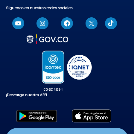
Síguenos en nuestras redes sociales
T
i
k
t
o
k
¡Descarga nuestra APP!