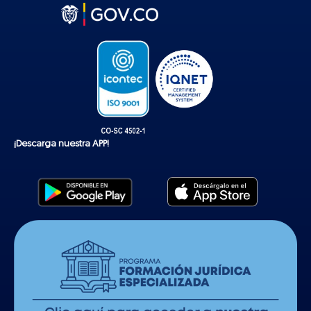
t
o
k
¡Descarga nuestra APP!