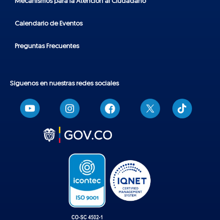
Mecanismos para la Atención al Ciudadano
Calendario de Eventos
Preguntas Frecuentes
Síguenos en nuestras redes sociales
T
i
k
t
o
k