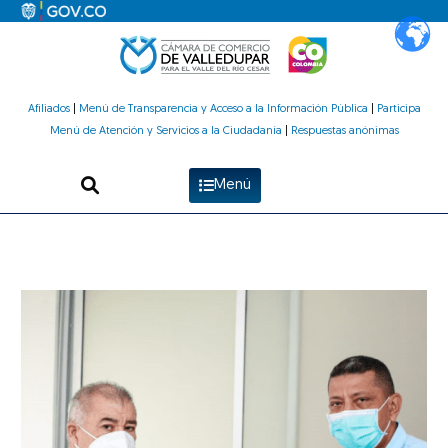
Ir
al
contenido
Afiliados
|
Menú de Transparencia y Acceso a la Información Pública
|
Participa
Menú de Atención y Servicios a la Ciudadanía
|
Respuestas anónimas
Menú