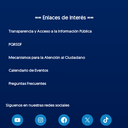
== Enlaces de interés ==
Transparencia y Acceso a la Información Pública
PQRSDF
Mecanismos para la Atención al Ciudadano
Calendario de Eventos
Preguntas Frecuentes
Síguenos en nuestras redes sociales
T
i
k