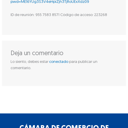
pwd=ME16YUg3S3V4eHpiZjh3TjRoUExXdz09
ID de reunión: 955 7583 8571 Código de acceso: 223268
Deja un comentario
Lo siento, debes estar
conectado
para publicar un
comentario.