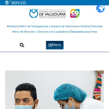
Ir
al
contenido
Afiliados
|
Menú de Transparencia y Acceso a la Información Pública
|
Participa
Menú de Atención y Servicios a la Ciudadanía
|
Respuestas anónimas
Menú