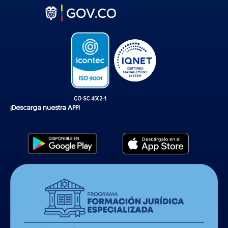
t
o
k
¡Descarga nuestra APP!