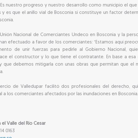
: “Es nuestro progreso y nuestro desarrollo como municipio el q
es que el anillo vial de Bosconia si constituye un factor determi
sconia.
a Unión Nacional de Comerciantes Undeco en Bosconia y la perso
 han efectuado a favor de los comerciantes: “Estamos aquí preoc
nto de unir fuerzas para pedirle al Gobierno Nacional, qui
hace el constructor y lo que tiene el contratante. En base a esa
y que debemos mitigarla con unas obras que permitan que el mun
a.
cio de Valledupar facilitó dos profesionales del derecho, qu
l a los comerciantes afectados por las inundaciones en Bosconia
l Valle del Río Cesar
14 0163