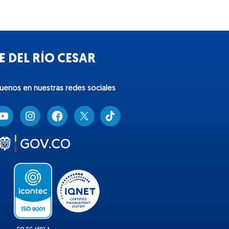
 DEL RÍO CESAR
guenos en nuestras redes sociales
T
i
k
t
o
k