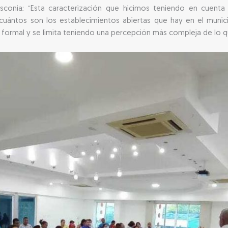
osconia: “Esta caracterización que hicimos teniendo en cuenta
cuántos son los establecimientos abiertas que hay en el munic
 formal y se limita teniendo una percepción más compleja de lo qu