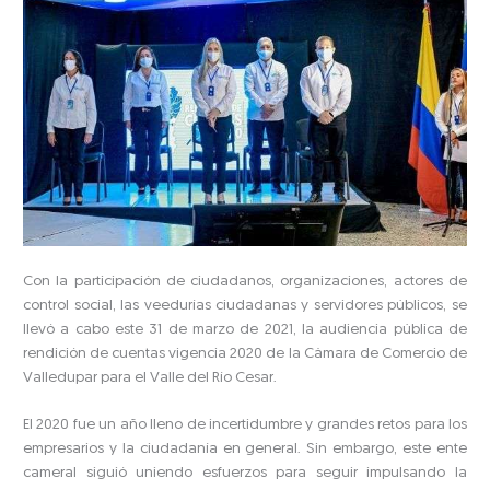
Con la participación de ciudadanos, organizaciones, actores de
control social, las veedurías ciudadanas y servidores públicos, se
llevó a cabo este 31 de marzo de 2021, la audiencia pública de
rendición de cuentas vigencia 2020 de la Cámara de Comercio de
Valledupar para el Valle del Río Cesar.
El 2020 fue un año lleno de incertidumbre y grandes retos para los
empresarios y la ciudadanía en general. Sin embargo, este ente
cameral siguió uniendo esfuerzos para seguir impulsando la