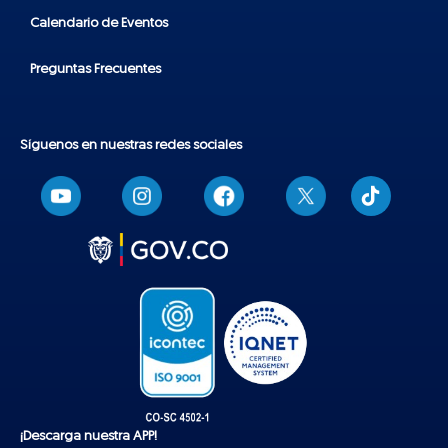
Calendario de Eventos
Preguntas Frecuentes
Síguenos en nuestras redes sociales
T
i
k
t
o
k
¡Descarga nuestra APP!