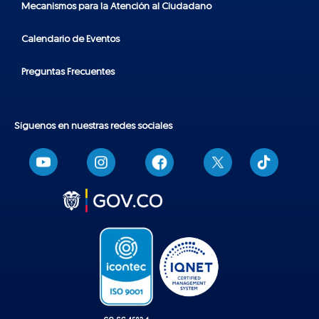
Mecanismos para la Atención al Ciudadano
Calendario de Eventos
Preguntas Frecuentes
Síguenos en nuestras redes sociales
T
i
k
t
o
k