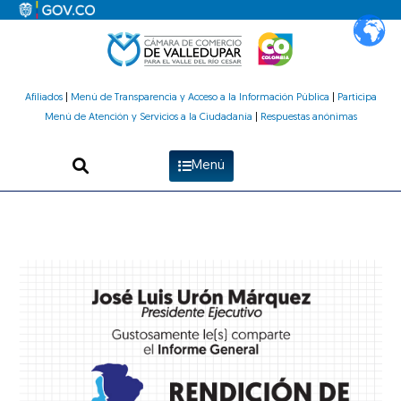
Ir
al
contenido
Afiliados
|
Menú de Transparencia y Acceso a la Información Pública
|
Participa
Menú de Atención y Servicios a la Ciudadanía
|
Respuestas anónimas
Menú