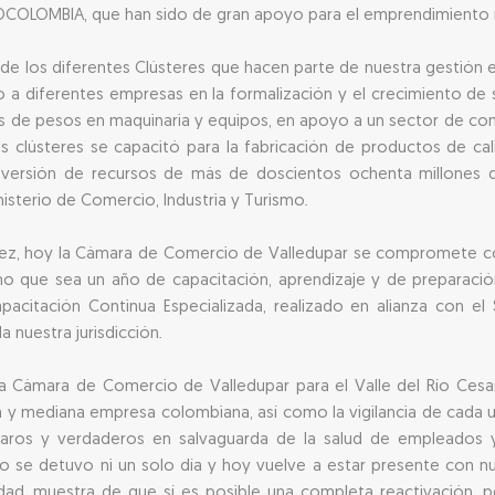
OCOLOMBIA, que han sido de gran apoyo para el emprendimiento r
de los diferentes Clústeres que hacen parte de nuestra gestión em
 a diferentes empresas en la formalización y el crecimiento de s
es de pesos en maquinaria y equipos, en apoyo a un sector de co
ntos clústeres se capacitó para la fabricación de productos de c
inversión de recursos de más de doscientos ochenta millones 
isterio de Comercio, Industria y Turismo.
rquez, hoy la Cámara de Comercio de Valledupar se compromete c
 que sea un año de capacitación, aprendizaje y de preparación 
acitación Continua Especializada, realizado en alianza con e
 nuestra jurisdicción.
la Cámara de Comercio de Valledupar para el Valle del Río Cesar
ña y mediana empresa colombiana, así como la vigilancia de cada 
laros y verdaderos en salvaguarda de la salud de empleados 
 no se detuvo ni un solo día y hoy vuelve a estar presente con 
dad, muestra de que sí es posible una completa reactivación, p