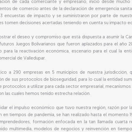
ción de cada comerciante y empresario, inició desde mucho an
entos de comercio antes de la declaración de emergencia sanit
 y 3 encuestas de impacto y se suministraron por parte de nue
es tomen decisiones acertadas teniendo en cuenta su impacto e
 mostrar el deseo y compromiso que está dispuesta a asumir la C
 futuros Juegos Bolivarianos que fueron aplazados para el año 20
para la reactivación económica, escenario para el cual la ent
omercial de Valledupar.
tico a 290 empresas en 5 municipios de nuestra jurisdicción,
 de sus protocolos de bioseguridad, para lo cual la entidad sumin
de protocolos a utilizar para cada sector empresarial, mecanismo
con las cuales hemos tenido estrecha relación.
dar el impulso económico que tuvo nuestra región, razón por la 
aún en tiempos de pandemia, se han realizado hasta el momento 1
prendedores, formación enfocada en la tan llamada cuarta revol
nido multimedia, modelos de negocios y reinvención en tiempos