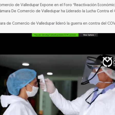
omercio de Valledupar Expone en el Foro “Reactivación Económica
ámara De Comercio de Valledupar ha Liderado la Lucha Contra el 
ra de Comercio de Valledupar lideró la guerra en contra del COV