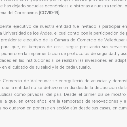
ue han dejado secuelas económicas e historias a nuestra región, 
emia del Coronavirus
(COVID-19).
sidente ejecutivo de nuestra entidad fue invitado a participar e
a Universidad de los Andes, el cual contó con la participación d
l presidente ejecutivo de la Cámara de Comercio de Valledupar
 para que, en tiempos de crisis, seguir prestando sus servic
pionero en la implementación de protocolos de seguridad y uso d
ades en las instituciones si se realizan las inversiones en ada
en el cuidado de su salud y la de cada usuario.
e Comercio de Valledupar se enorgulleció de anunciar y demostr
que la entidad no se detuvo ni un día desde la declaración de l
 públicas como privadas, del país. Desde el primer día se mos
e la que, en otros años, era la temporada de renovaciones y 
 no dudaron en ponerse en acción aún desde sus casas, en cump