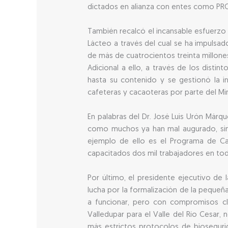
dictados en alianza con entes como PR
También recalcó el incansable esfuerzo 
Lácteo a través del cual se ha impulsado
de más de cuatrocientos treinta millon
Adicional a ello, a través de los disti
hasta su contenido y se gestionó la 
cafeteras y cacaoteras por parte del Min
En palabras del Dr. José Luis Urón Má
como muchos ya han mal augurado, sino
ejemplo de ello es el Programa de Cap
capacitados dos mil trabajadores en toda
Por último, el presidente ejecutivo de 
lucha por la formalización de la peque
a funcionar, pero con compromisos c
Valledupar para el Valle del Río Cesar,
más estrictos protocolos de bioseguri