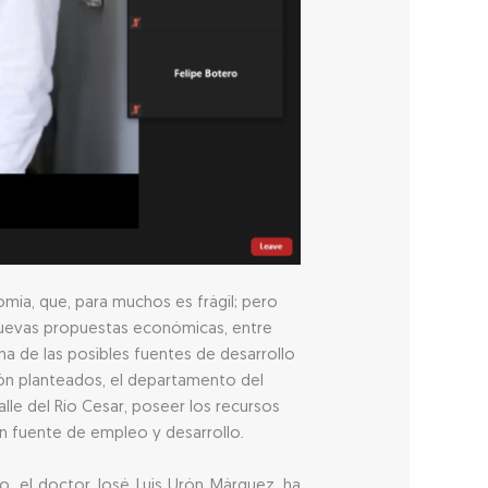
mía, que, para muchos es frágil; pero
 nuevas propuestas económicas, entre
a de las posibles fuentes de desarrollo
ión planteados, el departamento del
le del Río Cesar, poseer los recursos
n fuente de empleo y desarrollo.
o, el doctor José Luis Urón Márquez, ha