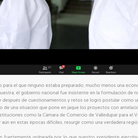
eto para el que ninguno estaba preparado, mucho menos una econo
estra, el gobierno nacional fue insistente en la formulación de
ue después de cuestionamientos y retos se logró postular como un
io de una situación que pone en jaque los proyectos con antelac
nstituciones como la Cámara de Comercio de Valledupar para el Val
ún en estas épocas difíciles, resurgir como una verdadera regió
gión fuertemente golpeada por lo que nuestro presidente ejecutiv