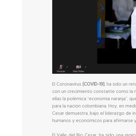
El Coronavirus
(COVID-19)
, ha sido un r
con un crecimiento constante como la nu
ellas la polémica “economía naranja”, q
para la nación colombiana. Hoy, en med
Cesar demuestra, bajo el liderazgo de i
humanos y económicos para afirmarse y a
El Valle del Río Cesar, ha sido una re