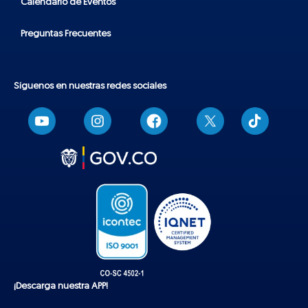
Calendario de Eventos
Preguntas Frecuentes
Síguenos en nuestras redes sociales
T
i
k
t
o
k
¡Descarga nuestra APP!