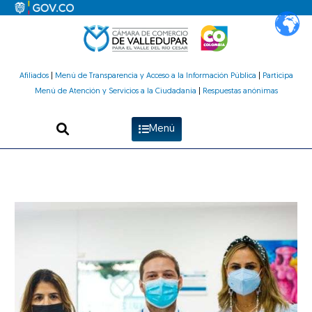
Ir
al
contenido
Afiliados
|
Menú de Transparencia y Acceso a la Información Pública
|
Participa
Menú de Atención y Servicios a la Ciudadanía
|
Respuestas anónimas
Menú