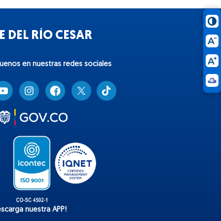
 DEL RÍO CESAR
guenos en nuestras redes sociales
T
i
k
t
o
k
escarga nuestra APP!