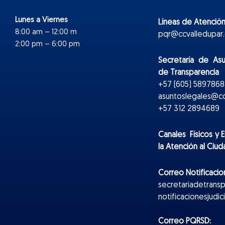
Lunes a Viernes
Líneas de Atención
8:00 am – 12:00 m
pqr@ccvalledupar.
2:00 pm – 6:00 pm
Secretaría de As
de Transparencia
+57 (605) 5897868 
asuntoslegales@cc
+57 312 2894689
Canales Físicos y
E
la Atención al Ciu
Correo Notificacion
secretariadetrans
notificacionesjudi
Correo PQRSD: