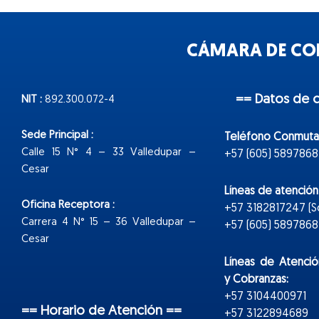
CÁMARA DE COM
== Datos de 
NIT :
892.300.072-4
Sede Principal :
Teléfono Conmuta
Calle 15 N° 4 – 33 Valledupar –
+57 (605) 5897868
Cesar
Líneas de atenció
Oficina Receptora :
+57 3182817247 (
Carrera 4 N° 15 – 36 Valledupar –
+57 (605) 5897868 E
Cesar
Líneas de Atenció
y Cobranzas:
+57 3104400971
== Horario de Atención ==
+57 3122894689