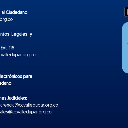
 al Ciudadano
org.co
untos Legales y
Ext. 116
valledupar.org.co
lectr
ónicos
para
dadano
es Judiciales:
parencia@ccvalledupar.org.co
ciales@ccvalledupar.org.co