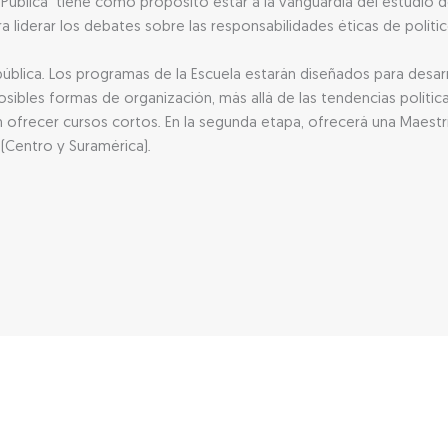
 Pública tiene como propósito estar a la vanguardia del estudio d
ra liderar los debates sobre las responsabilidades éticas de políti
ública. Los programas de la Escuela estarán diseñados para desarrol
sibles formas de organización, más allá de las tendencias polític
n ofrecer cursos cortos. En la segunda etapa, ofrecerá una Maest
 (Centro y Suramérica).