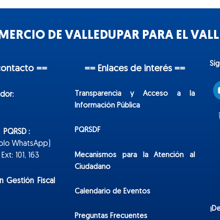
ERCIO DE VALLEDUPAR PARA EL VALLE
Sí
contacto ==
== Enlaces de interés ==
Transparencia y Acceso a la
dor:
Información Pública
PQRSDF
n PQRSD :
Solo WhatsApp)
Mecanismos para la Atención al
xt: 101, 163
Ciudadano
n Gestión Fiscal
Calendario de Eventos
¡D
Preguntas Frecuentes