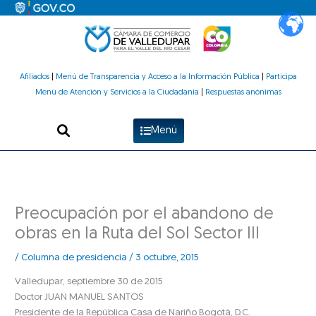
Ir
al
contenido
Afiliados
|
Menú de Transparencia y Acceso a la Información Pública
|
Participa
Menú de Atención y Servicios a la Ciudadanía
|
Respuestas anónimas
Menú
Preocupación por el abandono de
obras en la Ruta del Sol Sector III
/
Columna de presidencia
/
3 octubre, 2015
Valledupar, septiembre 30 de 2015
Doctor JUAN MANUEL SANTOS
Presidente de la República Casa de Nariño Bogotá, D.C.