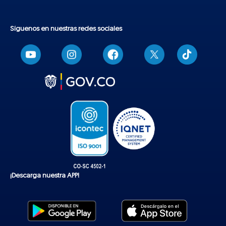
Síguenos en nuestras redes sociales
T
i
k
t
o
k
¡Descarga nuestra APP!