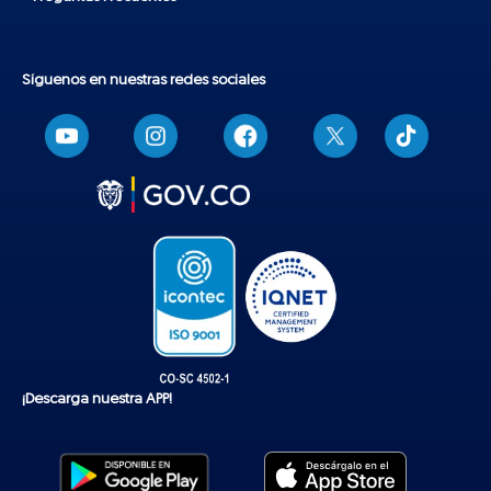
Síguenos en nuestras redes sociales
T
i
k
t
o
k
¡Descarga nuestra APP!