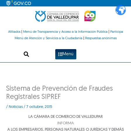
Ir
al
contenido
Afiliados
|
Menú de Transparencia y Acceso a la Información Pública
|
Participa
Menú de Atención y Servicios a la Ciudadanía
|
Respuestas anónimas
Menú
Sistema de Prevención de Fraudes
Registrales SIPREF
/
Noticias
/
7 octubre, 2015
LA CÁMARA DE COMERCIO DE VALLEDUPAR
INFORMA
A LOS EMPRESARIOS, PERSONAS NATURALES O JURÍDICAS Y DEMÁS