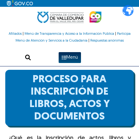
Ir
al
contenido
Afiliados
|
Menú de Transparencia y Acceso a la Información Pública
|
Participa
Menú de Atención y Servicios a la Ciudadanía
|
Respuestas anónimas
Menú
PROCESO PARA
INSCRIPCIÓN DE
LIBROS, ACTOS Y
DOCUMENTOS
¿Qué es la inscripción de actos, libros y