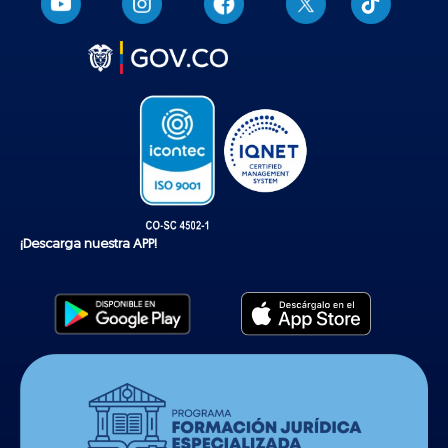
i
k
t
o
k
¡Descarga nuestra APP!