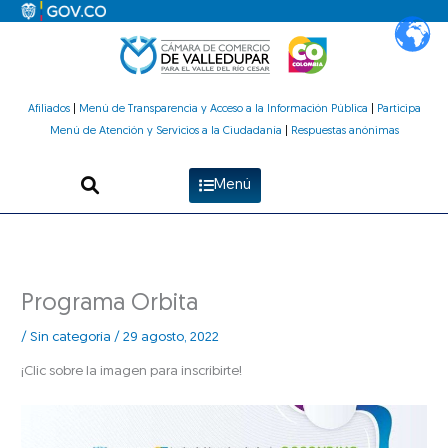
Ir
al
contenido
Afiliados
|
Menú de Transparencia y Acceso a la Información Pública
|
Participa
Menú de Atención y Servicios a la Ciudadanía
|
Respuestas anónimas
Menú
Programa Orbita
/
Sin categoría
/
29 agosto, 2022
¡Clic sobre la imagen para inscribirte!