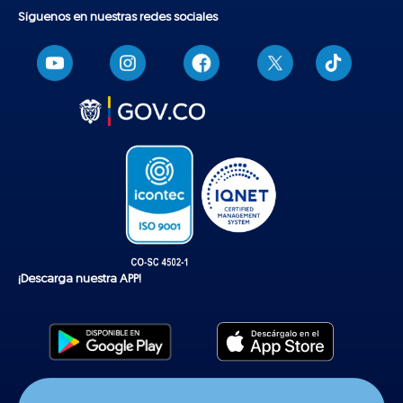
Síguenos en nuestras redes sociales
T
i
k
t
o
k
¡Descarga nuestra APP!