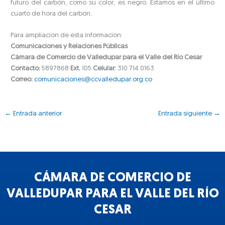
futuro del carbón, como su color, es negro. Estamos en el último
cuarto de hora del carbón.
Para ampliación de esta información:
Comunicaciones y Relaciones Públicas
Cámara de Comercio de Valledupar para el Valle del Río Cesar
Contacto:
5897868
Ext.
105
Celular:
310 714 0163
Correo:
comunicaciones@ccvalledupar.org.co
←
Entrada anterior
Entrada siguiente
→
CÁMARA DE COMERCIO DE
VALLEDUPAR PARA EL VALLE DEL RÍO
CESAR