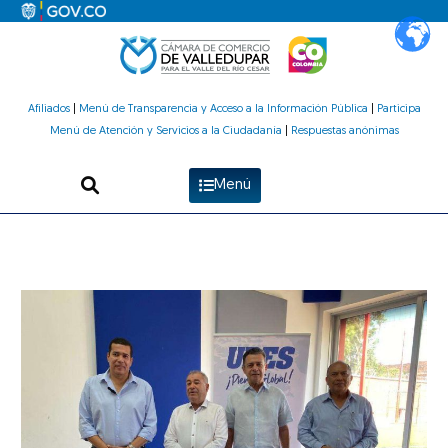
Ir
al
contenido
Afiliados
|
Menú de Transparencia y Acceso a la Información Pública
|
Participa
Menú de Atención y Servicios a la Ciudadanía
|
Respuestas anónimas
Menú