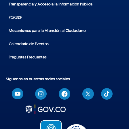
Transparencia y Acceso a la Información Pública
PQRSDF
Mecanismos para la Atención al Ciudadano
Calendario de Eventos
Preguntas Frecuentes
Síguenos en nuestras redes sociales
T
i
k
t
o
k