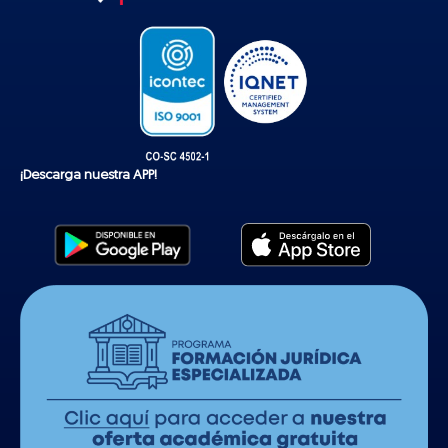
k
¡Descarga nuestra APP!