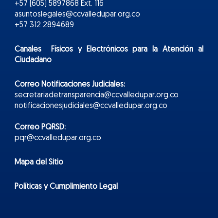
+57 (605) 5897868 Ext. 116
asuntoslegales@ccvalledupar.org.co
+57 312 2894689
Canales Físicos y
Electr
ónicos
para la Atención al
Ciudadano
Correo Notificaciones Judiciales:
secretariadetransparencia@ccvalledupar.org.co
notificacionesjudiciales@ccvalledupar.org.co
Correo PQRSD:
pqr@ccvalledupar.org.co
Mapa del Sitio
Políticas y Cumplimiento Legal