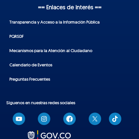
== Enlaces de interés ==
Transparencia y Acceso a la Información Pública
PQRSDF
Mecanismos para la Atención al Ciudadano
Calendario de Eventos
Preguntas Frecuentes
Síguenos en nuestras redes sociales
T
i
k
t
o