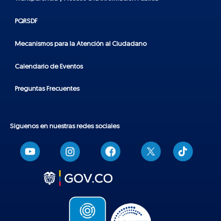
PQRSDF
Mecanismos para la Atención al Ciudadano
Calendario de Eventos
Preguntas Frecuentes
Síguenos en nuestras redes sociales
T
i
k
t
o
k